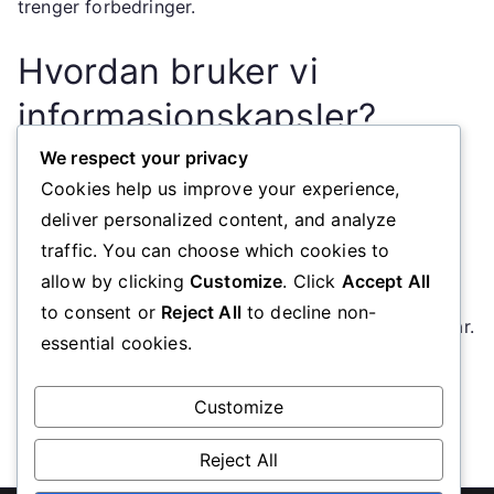
trenger forbedringer.
Hvordan bruker vi
informasjonskapsler?
We respect your privacy
Når du besøker urblog.org, kan vi bruke
Cookies help us improve your experience,
informasjonskapsler til å:
deliver personalized content, and analyze
traffic. You can choose which cookies to
Forbedre brukeropplevelsen ved å huske
allow by clicking
Customize
. Click
Accept All
innstillingene dine.
to consent or
Reject All
to decline non-
Analysere hvordan besøkende bruker nettsiden vår.
essential cookies.
Tilby målrettet reklame basert på dine interesser.
Customize
Reject All