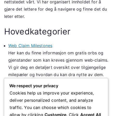
nettstedet vårt. Vi har organisert innholdet for å
gjøre det lettere for deg å navigere og finne det du
leter etter.
Hovedkategorier
Web Claim Milestones
Her kan du finne informasjon om gratis orbs og
gjenstander som kan kreves gjennom web-claims.
Vi gir deg en detaljert oversikt over tilgjengelige
milepæler og hvordan du kan dra nytte av dem.
Promo Koder / Kampanje Claims
We respect your privacy
Oppdag de nyeste promo kodene og
Cookies help us improve your experience,
kampanjetilbudene for Marvel Strike Force. Vi
deliver personalized content, and analyze
oppdaterer jevnlig med nye koder som gir deg
traffic. You can choose which cookies to
ekstra fordeler i spillet.
allow by clicking
Customize
. Click
Accept All