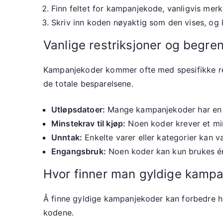
Finn feltet for kampanjekode, vanligvis mer
Skriv inn koden nøyaktig som den vises, og kl
Vanlige restriksjoner og begre
Kampanjekoder kommer ofte med spesifikke re
de totale besparelsene.
Utløpsdatoer:
Mange kampanjekoder har en b
Minstekrav til kjøp:
Noen koder krever et min
Unntak:
Enkelte varer eller kategorier kan v
Engangsbruk:
Noen koder kan kun brukes én
Hvor finner man gyldige kamp
Å finne gyldige kampanjekoder kan forbedre ha
kodene.