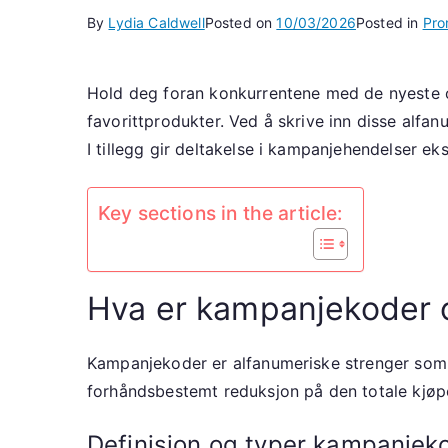
By
Lydia Caldwell
Posted on
10/03/2026
Posted in
Pro
Hold deg foran konkurrentene med de nyeste o
favorittprodukter. Ved å skrive inn disse alf
I tillegg gir deltakelse i kampanjehendelser ek
Key sections in the article:
Hva er kampanjekoder 
Kampanjekoder er alfanumeriske strenger som k
forhåndsbestemt reduksjon på den totale kjø
Definisjon og typer kampanjek