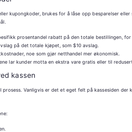
er kupongkoder, brukes for å låse opp besparelser eller s
ål.
esifikk prosentandel rabatt på den totale bestillingen, f
avslag på det totale kjøpet, som $10 avslag.
ktkostnader, noe som gjør netthandel mer økonomisk.
e lar kunder motta en ekstra vare gratis eller til redusert
ved kassen
rosess. Vanligvis er det et eget felt på kassesiden der k
ene:
en.