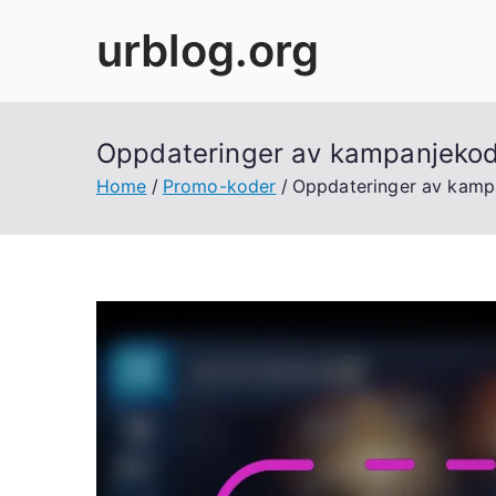
Skip
urblog.org
to
content
Oppdateringer av kampanjekode
Home
Promo-koder
Oppdateringer av kampa