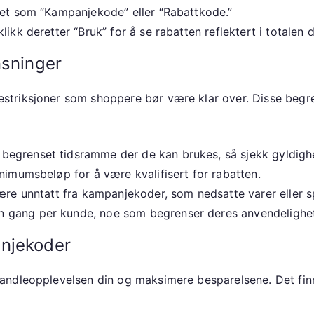
ket som “Kampanjekode” eller “Rabattkode.”
ikk deretter “Bruk” for å se rabatten reflektert i totalen d
nsninger
striksjoner som shoppere bør være klar over. Disse begr
egrenset tidsramme der de kan brukes, så sjekk gyldighe
imumsbeløp for å være kvalifisert for rabatten.
ære unntatt fra kampanjekoder, som nedsatte varer eller s
 gang per kunde, noe som begrenser deres anvendelighet 
anjekoder
ndleopplevelsen din og maksimere besparelsene. Det finnes