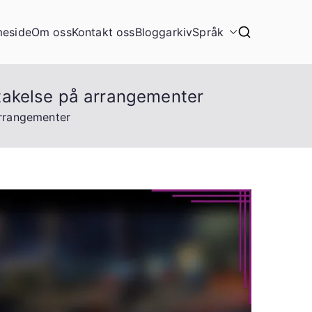
eside
Om oss
Kontakt oss
Bloggarkiv
Språk
takelse på arrangementer
arrangementer