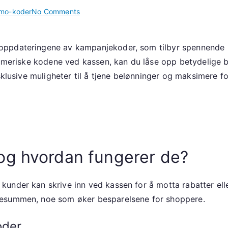
on
mo-koder
No Comments
Oppdateringer
av
ppdateringene av kampanjekoder, som tilbyr spennende ra
kampanjekoder:
anumeriske kodene ved kassen, kan du låse opp betydelige 
Kampanjekoder,
Nyeste
sklusive muligheter til å tjene belønninger og maksimere f
tilbud,
Deltakelse
på
arrangementer
og hvordan fungerer de?
under kan skrive inn ved kassen for å motta rabatter elle
pesummen, noe som øker besparelsene for shoppere.
oder