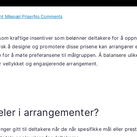
on
nt Milepæl Priser
No Comments
Arrangementpremieoptimalisering:
Milepælpriser
 som kraftige insentiver som belønner deltakere for å opp
for
gisk å designe og promotere disse prisene kan arrangører 
arrangementer,
Effektive
for å møte preferansene til målgruppen. Å balansere ulike 
strategier,
mer vellykket og engasjerende arrangement.
Deltakelse
i
arrangementer
æler i arrangementer?
nger gitt til deltakere når de når spesifikke mål eller pre