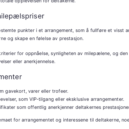
totale opplevelsen for deltakerne.
ilepælspriser
stemte punkter i et arrangement, som å fullføre et visst an
rne og skape en følelse av prestasjon.
 kriterier for oppnåelse, synligheten av milepælene, og de
elser eller anerkjennelse.
ementer
 gavekort, varer eller trofeer.
evelser, som VIP-tilgang eller eksklusive arrangementer.
ifikater som offentlig anerkjenner deltakernes prestasjoner
emaet for arrangementet og interessene til deltakerne, noe