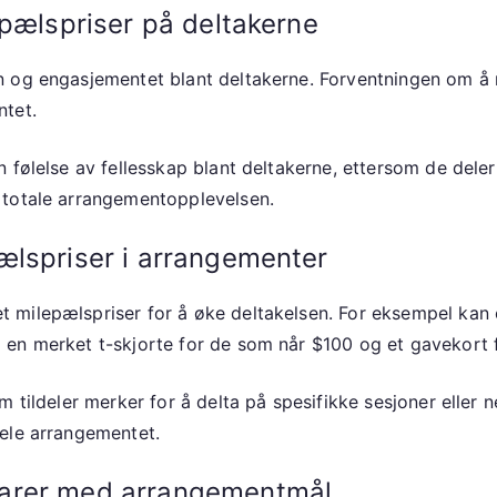
epælspriser på deltakerne
 og engasjementet blant deltakerne. Forventningen om å m
ntet.
 følelse av fellesskap blant deltakerne, ettersom de deler
 totale arrangementopplevelsen.
ælspriser i arrangementer
milepælspriser for å øke deltakelsen. For eksempel kan en
 en merket t-skjorte for de som når $100 og et gavekort 
m tildeler merker for å delta på spesifikke sesjoner eller 
ele arrangementet.
varer med arrangementmål