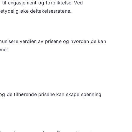
til engasjement og forpliktelse. Ved
etydelig øke deltakelsesratene.
mmunisere verdien av prisene og hvordan de kan
rmer.
e og de tilhørende prisene kan skape spenning