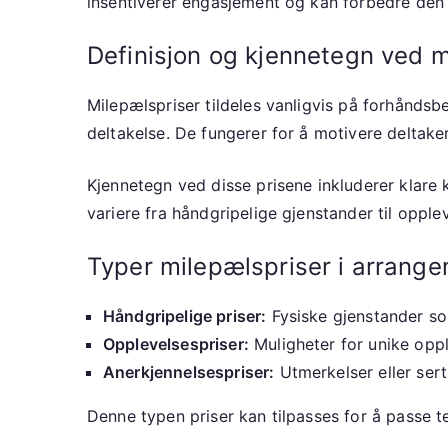
insentiverer engasjement og kan forbedre den 
Definisjon og kjennetegn ved m
Milepælspriser tildeles vanligvis på forhåndsbe
deltakelse. De fungerer for å motivere deltake
Kjennetegn ved disse prisene inkluderer klare
variere fra håndgripelige gjenstander til opplev
Typer milepælspriser i arrang
Håndgripelige priser:
Fysiske gjenstander som
Opplevelsespriser:
Muligheter for unike oppl
Anerkjennelsespriser:
Utmerkelser eller sert
Denne typen priser kan tilpasses for å passe t