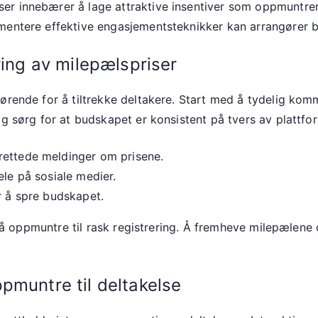
r innebærer å lage attraktive insentiver som oppmuntrer 
mentere effektive engasjementsteknikker kan arrangører b
ring av milepælspriser
jørende for å tiltrekke deltakere. Start med å tydelig ko
og sørg for at budskapet er konsistent på tvers av plattfo
rettede meldinger om prisene.
ele på sosiale medier.
r å spre budskapet.
for å oppmuntre til rask registrering. Å fremheve milepælen
pmuntre til deltakelse