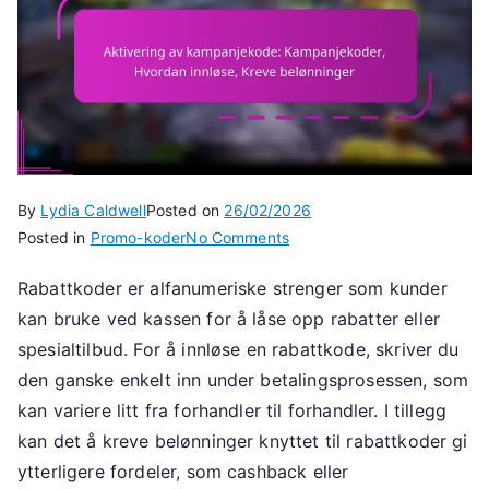
By
Lydia Caldwell
Posted on
26/02/2026
on
Posted in
Promo-koder
No Comments
Aktivering
Rabattkoder er alfanumeriske strenger som kunder
av
kan bruke ved kassen for å låse opp rabatter eller
kampanjekode:
Kampanjekoder,
spesialtilbud. For å innløse en rabattkode, skriver du
Hvordan
den ganske enkelt inn under betalingsprosessen, som
innløse,
kan variere litt fra forhandler til forhandler. I tillegg
Kreve
kan det å kreve belønninger knyttet til rabattkoder gi
belønninger
ytterligere fordeler, som cashback eller