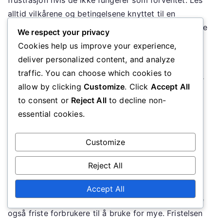
alltid vilkårene og betingelsene knyttet til en
rabattkode for å sikre at den gjelder for ditt tiltenkte
We respect your privacy
kjøp.
Cookies help us improve your experience,
deliver personalized content, and analyze
For å redusere denne risikoen bør forbrukere
traffic. You can choose which cookies to
regelmessig sjekke pålitelige kupongnettsteder eller
allow by clicking
Customize
. Click
Accept All
fellesskapsforum for oppdaterte lister over gyldige
to consent or
Reject All
to decline non-
rabattkoder. Å engasjere seg med disse
essential cookies.
fellesskapene kan gi innsikt i hvilke koder som for
øyeblikket fungerer og hvilke man bør unngå.
Customize
Potensial for å bruke for mye på
Reject All
grunn av bruk av rabattkoder
Accept All
Selv om rabattkoder kan føre til besparelser, kan de
også friste forbrukere til å bruke for mye. Fristelsen