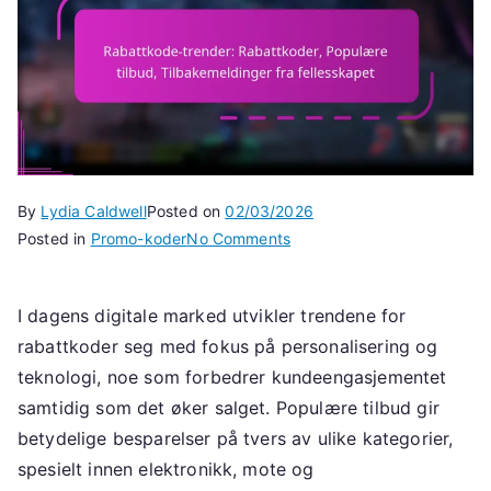
By
Lydia Caldwell
Posted on
02/03/2026
on
Posted in
Promo-koder
No Comments
Rabattkode-
trender:
I dagens digitale marked utvikler trendene for
Rabattkoder,
rabattkoder seg med fokus på personalisering og
Populære
tilbud,
teknologi, noe som forbedrer kundeengasjementet
Tilbakemeldinger
samtidig som det øker salget. Populære tilbud gir
fra
betydelige besparelser på tvers av ulike kategorier,
fellesskapet
spesielt innen elektronikk, mote og